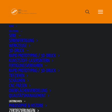
HOME
SOLUTIONS
SERIE
SERIENFERTIGUNG
WERKZEUGE
3D-DRUCK
WIR SIND ZERTIFIZIERT!
RAPID PROTOTYPING / 3D-DRUCK
KUNSTSTOFF-LASERSINTERN
FERTIGUNGSVERFAHREN
DIN EN ISO 9001 : 2015
RAPID PROTOTYPING / 3D-DRUCK
TIEFZIEHEN
SCHÄUMEN
DIN EN ISO 14001 : 2015
CNC-FRÄSEN
OBERFLÄCHENVEREDELUNG
Erneuerbare Energie
QUALITÄTSMANAGEMENT
UNTERNEHMEN
PHILOSOPHIE & HISTORIE
TISAX Stufe 3 (Geheime Daten)
ZERTIFIZIERUNGEN