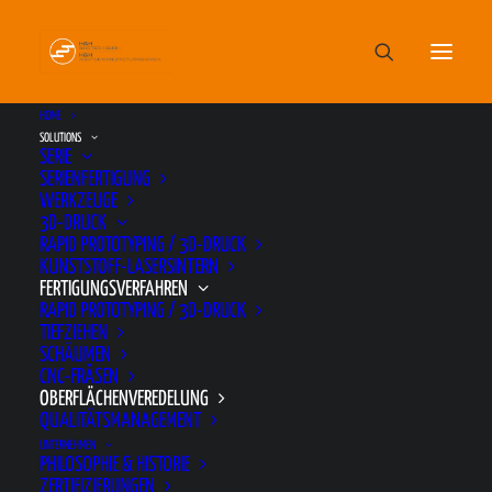
HOME
SOLUTIONS
SERIE
SERIENFERTIGUNG
WERKZEUGE
3D-DRUCK
OBERFLÄCHENVEREDELUNG
RAPID PROTOTYPING / 3D-DRUCK
KUNSTSTOFF-LASERSINTERN
FERTIGUNGSVERFAHREN
RAPID PROTOTYPING / 3D-DRUCK
Hochwertige, optisch ansprechende
TIEFZIEHEN
Oberflächen sind für Teile im Sichtbereich enorm
SCHÄUMEN
CNC-FRÄSEN
wichtig. Deswegen bieten wir Ihnen
OBERFLÄCHENVEREDELUNG
verschiedene Verfahren an, um schon an Ihrem
QUALITÄTSMANAGEMENT
Modell erkennbar zu machen, welche Oberfläche
UNTERNEHMEN
PHILOSOPHIE & HISTORIE
gut aussieht und Ihren Wünschen entspricht.
ZERTIFIZIERUNGEN