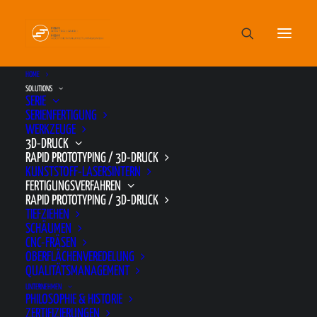
HOME
SOLUTIONS
SERIE
SERIENFERTIGUNG
WERKZEUGE
3D-DRUCK
RAPID PROTOTYPING / E-
RAPID PROTOTYPING / 3D-DRUCK
KUNSTSTOFF-LASERSINTERN
MANUFACTURING
FERTIGUNGSVERFAHREN
RAPID PROTOTYPING / 3D-DRUCK
TIEFZIEHEN
SCHÄUMEN
Rapid Prototyping steht für schnelle
CNC-FRÄSEN
dreidimensionale Prototypenerstellung mittels
OBERFLÄCHENVEREDELUNG
QUALITÄTSMANAGEMENT
generativer (additiver) Schichtbauweisen.
UNTERNEHMEN
Hierbei werden aus 3D-Daten generierte,
PHILOSOPHIE & HISTORIE
ZERTIFIZIERUNGEN