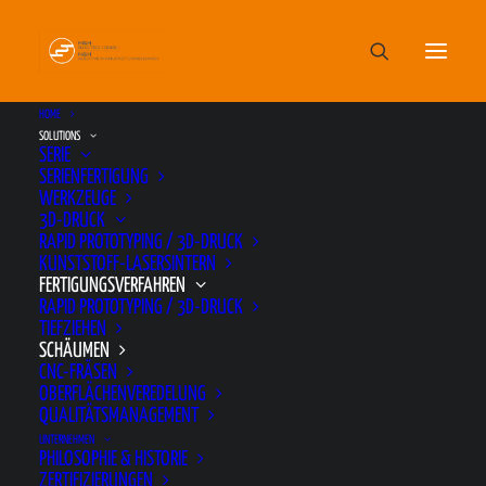
HOME
SOLUTIONS
SERIE
SERIENFERTIGUNG
WERKZEUGE
3D-DRUCK
SCHÄUMEN
RAPID PROTOTYPING / 3D-DRUCK
KUNSTSTOFF-LASERSINTERN
FERTIGUNGSVERFAHREN
RAPID PROTOTYPING / 3D-DRUCK
TIEFZIEHEN
Ihr Prototyp soll gut aussehen – aber fühlt er
SCHÄUMEN
sich auch gut an?
CNC-FRÄSEN
OBERFLÄCHENVEREDELUNG
QUALITÄTSMANAGEMENT
Um auch haptisch Seriennähe zu erreichen,
UNTERNEHMEN
PHILOSOPHIE & HISTORIE
können wir mit Integralschaum arbeiten und so
ZERTIFIZIERUNGEN