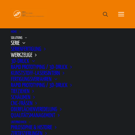
HOME
SOLUTIONS
SERIE
SERIENFERTIGUNG
WERKZEUGE
3D-DRUCK
WERKZEUGE
RAPID PROTOTYPING / 3D-DRUCK
KUNSTSTOFF-LASERSINTERN
FERTIGUNGSVERFAHREN
RAPID PROTOTYPING / 3D-DRUCK
Um Ihrem Produkt Form zu verleihen, erstellen
TIEFZIEHEN
wir für Sie Spritzgusswerkzeuge nach
SCHÄUMEN
CNC-FRÄSEN
deutschem Qualitätsstandard. Vertrauen Sie
OBERFLÄCHENVEREDELUNG
dabei auf unsere langjährige Erfahrung in der
QUALITÄTSMANAGEMENT
Konzeptionierung, Auslegung und Fertigung
UNTERNEHMEN
PHILOSOPHIE & HISTORIE
auch komplexer Werkzeuge. Bereits während
ZERTIFIZIERUNGEN