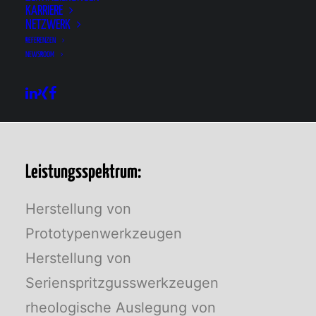
KARRIERE
der Artikelkonstruktion können Sie von
NETZWERK
unserem Know-How profitieren.
REFERENZEN
NEWSROOM
Leistungsspektrum:
Herstellung von
Prototypenwerkzeugen
Herstellung von
Serienspritzgusswerkzeugen
rheologische Auslegung von