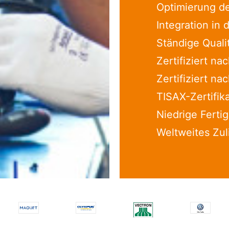
Optimierung de
Integration in
Ständige Quali
Zertifiziert n
Zertifiziert n
TISAX-Zertifik
Niedrige Ferti
Weltweites Zul