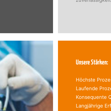
zuverlässigkeit
Unsere Stärken:
Höchste Prozes
Laufende Proze
Konsequente Qu
Langjährige Er