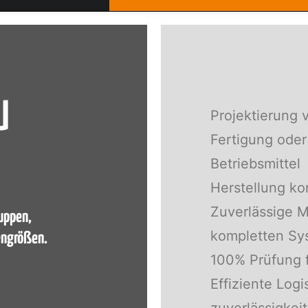
U
Projektierung 
Fertigung oder
Betriebsmittel
Herstellung ko
Zuverlässige 
uppen,
kompletten Sy
engrößen.
100% Prüfung 
Effiziente Logi