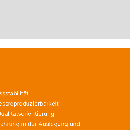
sstabilität
ssreproduzierbarkeit
alitätsorientierung
fahrung in der Auslegung und