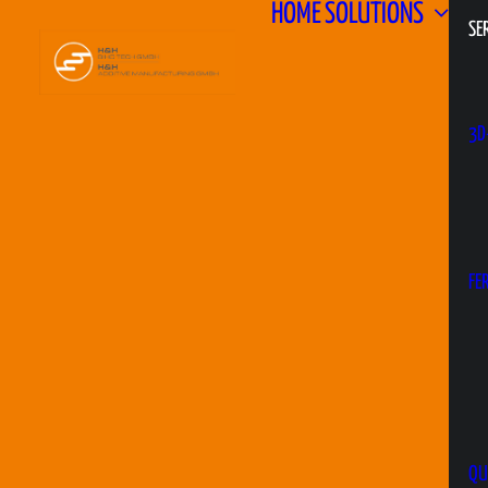
HOME
SOLUTIONS
SER
3D
FE
QU