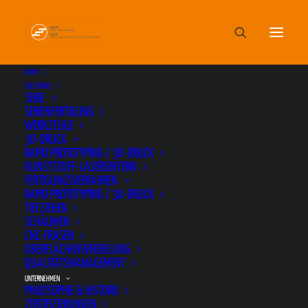
HOME
SOLUTIONS
SERIE
SERIENFERTIGUNG
WERKZEUGE
3D-DRUCK
UNSERE PARTNER
RAPID PROTOTYPING / 3D-DRUCK
KUNSTSTOFF-LASERSINTERN
FERTIGUNGSVERFAHREN
RAPID PROTOTYPING / 3D-DRUCK
Erfolg kommt durch Partnerschaft. Nicht nur
TIEFZIEHEN
SCHÄUMEN
mit unseren Kunden, sondern auch mit unseren
CNC-FRÄSEN
starken Partnern.
OBERFLÄCHENVEREDELUNG
QUALITÄTSMANAGEMENT
UNTERNEHMEN
PHILOSOPHIE & HISTORIE
ZERTIFIZIERUNGEN