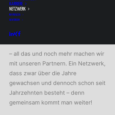
KARRIERE
NETZWERK
REFERENZEN
NEWSROOM
Weiterbildung, Jugendförderung, Ausbildung,
Qualitätssicherung, Know-How-Transfer
– all das und noch mehr machen wir
mit unseren Partnern. Ein Netzwerk,
dass zwar über die Jahre
gewachsen und dennoch schon seit
Jahrzehnten besteht – denn
gemeinsam kommt man weiter!